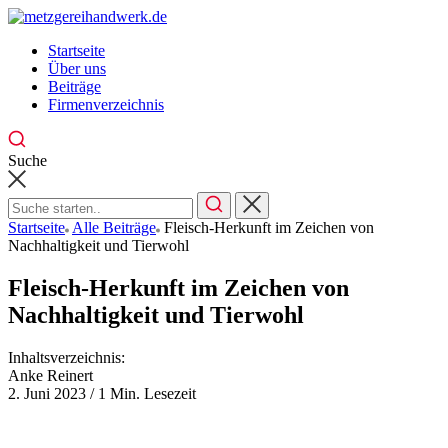
Skip
to
Startseite
content
Über uns
Beiträge
Firmenverzeichnis
Suche
Startseite
Alle Beiträge
Fleisch-Herkunft im Zeichen von
Nachhaltigkeit und Tierwohl
Fleisch-Herkunft im Zeichen von
Nachhaltigkeit und Tierwohl
Inhaltsverzeichnis:
Anke Reinert
2. Juni 2023
/
1 Min. Lesezeit